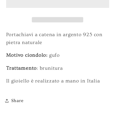
925
925
A-
A-
PC60N
PC60N
Portachiavi a catena in argento 925 con
pietra naturale
Motivo ciondolo:
gufo
Trattamento
: brunitura
Il gioiello è realizzato a mano in Italia
Share