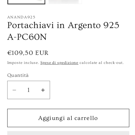
ANANDA925
Portachiavi in Argento 925
A-PC60N
Prezzo
€109,50 EUR
di
Imposte incluse.
Spese di spedizione
calcolate al check-out.
listino
Quantità
Diminuisci
Aumenta
quantità
quantità
per
per
Portachiavi
Portachiavi
Aggiungi al carrello
in
in
Argento
Argento