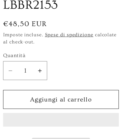
LBBR2153
Prezzo
€48,50 EUR
di
Imposte incluse.
Spese di spedizione
calcolate
al check-out.
listino
Quantità
Diminuisci
Aumenta
quantità
quantità
per
per
Bracciale
Bracciale
Aggiungi al carrello
in
in
Ottone/Bronzo
Ottone/Bronzo
Linea
Linea
LAB
LAB