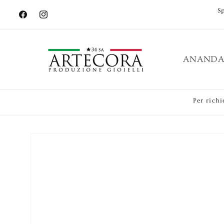
Vai
S
direttamente
Facebook
Instagram
ai contenuti
ANANDA
Per richi
Passa alle
informazioni
sul prodotto