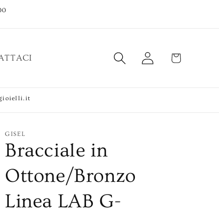
00
Accedi
Carrello
ATTACI
ioielli.it
GISEL
Bracciale in
Ottone/Bronzo
Linea LAB G-