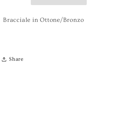
G-
G-
LBBR2153
LBBR2153
Bracciale in Ottone/Bronzo
Share