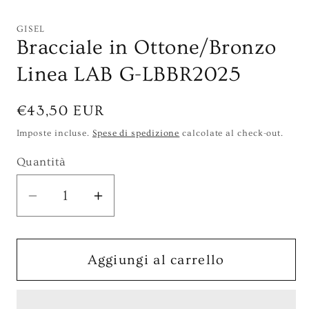
GISEL
Bracciale in Ottone/Bronzo
Linea LAB G-LBBR2025
Prezzo
€43,50 EUR
di
Imposte incluse.
Spese di spedizione
calcolate al check-out.
listino
Quantità
Diminuisci
Aumenta
quantità
quantità
per
per
Bracciale
Bracciale
Aggiungi al carrello
in
in
Ottone/Bronzo
Ottone/Bronzo