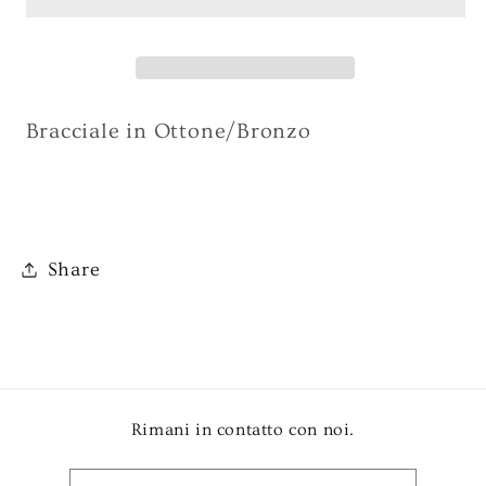
Linea
Linea
LAB
LAB
G-
G-
LBBR2025
LBBR2025
Bracciale in Ottone/Bronzo
Share
Rimani in contatto con noi.