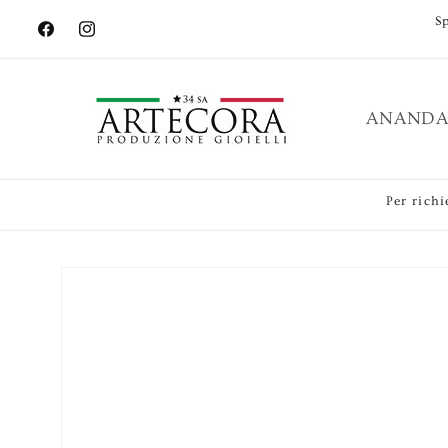
Vai
S
direttamente
Facebook
Instagram
ai contenuti
ANANDA
Per richi
Passa alle
informazioni
sul prodotto