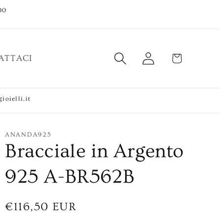
00
Accedi
Carrello
ATTACI
ioielli.it
ANANDA925
Bracciale in Argento
925 A-BR562B
Prezzo
€116,50 EUR