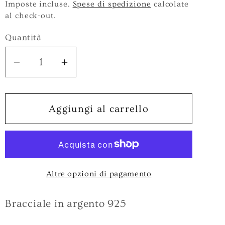
di
Imposte incluse.
Spese di spedizione
calcolate
al check-out.
listino
Quantità
Diminuisci
Aumenta
quantità
quantità
per
per
Bracciale
Bracciale
Aggiungi al carrello
in
in
Argento
Argento
925
925
A-
A-
Altre opzioni di pagamento
BR562B
BR562B
Bracciale in argento 925