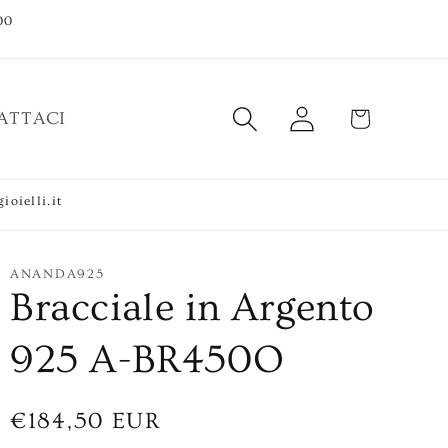
00
Accedi
Carrello
ATTACI
ioielli.it
ANANDA925
Bracciale in Argento
925 A-BR450O
Prezzo
€184,50 EUR