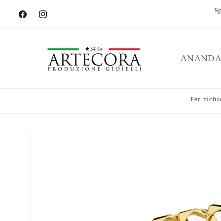
Vai
S
direttamente
Facebook
Instagram
ai contenuti
ANANDA
Per richi
Passa alle
informazioni
sul prodotto