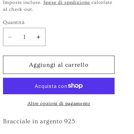
di
Imposte incluse.
Spese di spedizione
calcolate
al check-out.
listino
Quantità
Diminuisci
Aumenta
quantità
quantità
per
per
Bracciale
Bracciale
Aggiungi al carrello
in
in
Argento
Argento
925
925
A-
A-
Altre opzioni di pagamento
BR450O
BR450O
Bracciale in argento 925